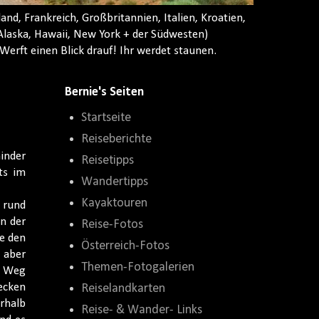
nd, Frankreich, Großbritannien, Italien, Kroatien,
laska, Hawaii, New York + der Südwesten)
Werft einen Blick drauf! Ihr werdet staunen.
Bernie's Seiten
Startseite
Reiseberichte
inder
Reisetipps
ts im
Wandertipps
Kayaktouren
) rund
n der
Reise-Fotos
de den
Österreich-Fotos
 aber
Themen-Fotogalerien
n Weg
ecken
Reiselandkarten
erhalb
Reise- & Wander- Links