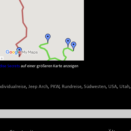
ise Secrets
auf einer größeren Karte anzeigen
ndividualreise
,
Jeep Arch
,
PKW
,
Rundreise
,
Südwesten
,
USA
,
Utah
,