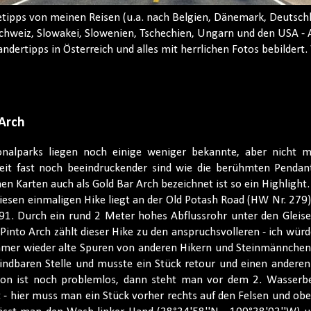
etipps von meinen Reisen (u.a. nach Belgien, Dänemark, Deutschla
weiz, Slowakei, Slowenien, Tschechien, Ungarn und den USA - A
dertipps in Österreich und alles mit herrlichen Fotos bebildert. 
 Arch
alparks liegen noch einige weniger bekannte, aber nicht m
eit fast noch beeindruckender sind wie die berühmten Pendan
en Karten auch als Gold Bar Arch bezeichnet ist so ein Highlight.
diesen einmaligen Hike liegt an der Old Potash Road (HW Nr. 279
. Durch ein rund 2 Meter hohes Abflussrohr unter den Gleise
Pinto Arch zählt dieser Hike zu den anspruchsvolleren - ich wür
 immer wieder alte Spuren von anderen Hikern und Steinmännchen
windbaren Stelle und musste ein Stück retour und einen andere
nyon ist noch problemlos, dann steht man vor dem 2. Wasserb
 - hier muss man ein Stück vorher rechts auf den Felsen und ob