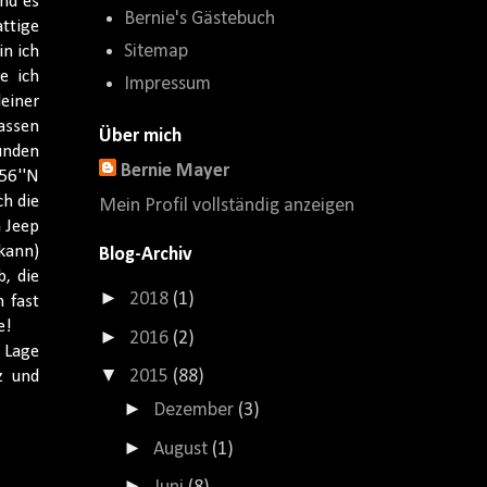
nd es
Bernie's Gästebuch
ttige
Sitemap
n ich
e ich
Impressum
einer
lassen
Über mich
unden
Bernie Mayer
56''N
ch die
Mein Profil vollständig anzeigen
n Jeep
kann)
Blog-Archiv
, die
►
2018
(1)
 fast
e!
►
2016
(2)
 Lage
▼
2015
(88)
z und
►
Dezember
(3)
►
August
(1)
►