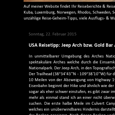
Auf meiner Website findet Ihr Reiseberichte & Reis
Kuba, Luxemburg, Norwegen, Rhodos, Schweden, Sch
unzählige Reise-Geheim-Tipps, viele Ausflugs- & Wan
Sonntag, 22. Februar 2015
USA Reisetipp: Jeep Arch bzw. Gold Bar
In unmittelbarer Umgebung des Arches Nation
spektakuläre Arches welche durch die Einsamk
Nationalpark. Der Jeep Arch, in den Topografisch
Der Trailhead (38°34'43''N - 109°38'10''W) für 
10 Meilen von der Abzweigung von Highway 191
Eisenbahn beginnt der Hike und ähnlich wie der 
sogar als eher schwer einstufen, es gibt zwar
mehr als einmal stand ich an einer nicht über
suchen. Die erste halbe Meile im Culvert Ca
welches ein unüberwindbares Hindernis darstellt