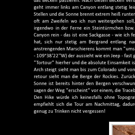
das Becken passieren. Nach diesen Becken verl
geht immer links am Canyon entlang stetig lei
Stellen und die Sonne brennt extrem heiß runte
oft am Zweifeln wo ich nun weitergehen soll,
irgendwo in der Ferne ein Steintürmchen bzw.
Canyon rein - das ist eine Sackgasse - wie ich
hat, sich nur stetig am Bergrand entlang n
anstrengenden Marschierens kommt man "ums Eck
- 109°38'22''W) der aussieht wie ein Jeep - fas
"Tortour" hierher und die absolute Einsamkeit 
Arch steigt sieht man bis zum Colorado und von
retour sieht man die Berge der Rockies. Zurück
Sonne ist bereits hinter den Bergen verschw
sagen der Weg "erscheint" vor einem, die Traceb
Den Hike würde ich keinesfalls ohne Topogr
empfiehlt sich die Tour am Nachmittag, dadu
genug zu Trinken nicht vergessen!