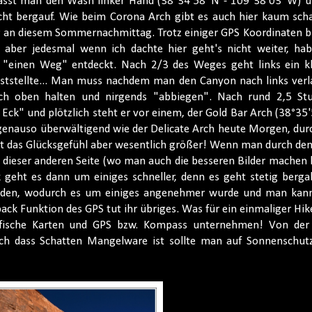
ässt man den Wash linker Hand (38°34'58''N - 109°38'03''W) u
cht bergauf. Wie beim Corona Arch gibt es auch hier kaum scha
r an diesem Sommernachmittag. Trotz einiger GPS Koordinaten bi
 aber jedesmal wenn ich dachte hier geht's nicht weiter, hab
 "einen Weg" entdeckt. Nach 2/3 des Weges geht links ein kl
 feststellte... Man muss nachdem man den Canyon nach links ver
ach oben halten und nirgends "abbiegen". Nach rund 2,5 St
" und plötzlich steht er vor einem, der Gold Bar Arch (38°35'
t genauso überwältigend wie der Delicate Arch heute Morgen, dur
ist das Glücksgefühl aber wesentlich größer! Wenn man durch de
 dieser anderen Seite (wo man auch die besseren Bilder machen 
 geht es dann um einiges schneller, denn es geht stetig bergab
unden, wodurch es um einiges angenehmer wurde und man kann
ack Funktion des GPS tut ihr übriges. Was für ein einmaliger Hik
afische Karten und GPS bzw. Kompass unternehmen! Von der
rch dass Schatten Mangelware ist sollte man auf Sonnenschut