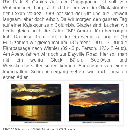
RV Park & Cabins auf, der Campground ist voll von
Wohnmobilen, hauptsächlich Fischer. Von der Ölkatastrophe
der Exxon Valdez 1989 hat sich der Ort und die Umwelt
langsam, aber doch erholt. Da wir morgen den ganzen Tag
auf einer Kajaktour zum Columbia Glacier sind, buchen wir
heute gleich noch die Fähre "MV Aurora" für übermorgen
früh. Da unser Ford Flex leider ein wenig zu lang ist (16
Fuß) zahlen wir gleich mal um 18 $ mehr - 301,- $ - für die
Fährpassage nach Witthier (89,- $ p. Person, 123,- $ Auto).
Am Abend fahren wir noch zur Dayville Road, hier soll man
mit ein wenig Glück Bären, Seelöwen und
Weisskopfseeadler sehen können. Abgesehen von einem
traumhaften Sonnenuntergang sehen wir auch unseren
ersten Adler.
PKW Strecke: 206 Meilen (332 km)